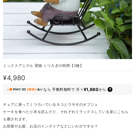
ミックスアニマル 置物 くつろぎの時間【2種】
¥4,980
¥1,660
なら
手数料無料で
月々
から
チェアに座ってくつろいでいるネコとウサギのオブジェ
ケーキを食べたり本を読んだり、それぞれリラックスしている姿にこちら
も癒されます。
お部屋やお庭、お店のインテリアなどにいかがですか？