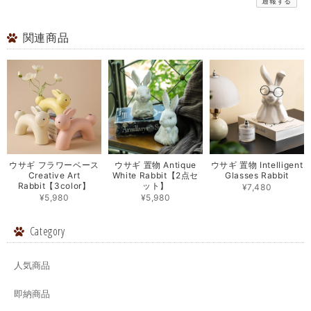
通報する
関連商品
ウサギ フラワーベース
ウサギ 置物 Antique
ウサギ 置物 Intelligent
Creative Art
White Rabbit【2点セ
Glasses Rabbit
Rabbit【3color】
ット】
¥7,480
¥5,980
¥5,980
Category
人気商品
即納商品