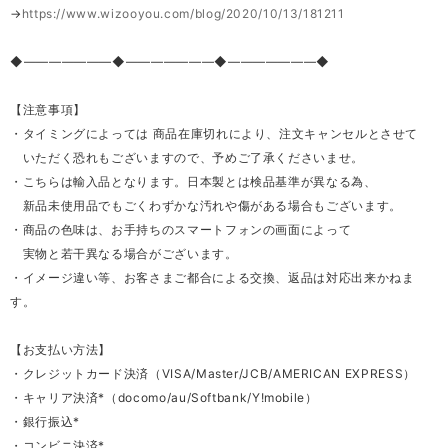
→
https://www.wizooyou.com/blog/2020/10/13/181211
◆―――――――◆―――――――◆―――――――◆
【注意事項】
・タイミングによっては 商品在庫切れにより、注文キャンセルとさせて
いただく恐れもございますので、予めご了承くださいませ。
・こちらは輸入品となります。日本製とは検品基準が異なる為、
新品未使用品でもごくわずかな汚れや傷がある場合もございます。
・商品の色味は、お手持ちのスマートフォンの画面によって
実物と若干異なる場合がございます。
・イメージ違い等、お客さまご都合による交換、返品は対応出来かねま
す。
【お支払い方法】
・クレジットカード決済（VISA/Master/JCB/AMERICAN EXPRESS）
・キャリア決済*（docomo/au/Softbank/Y!mobile）
・銀行振込*
・コンビニ決済*