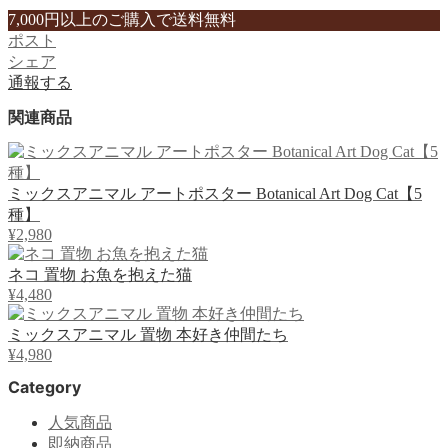
7,000円以上のご購入で送料無料
ポスト
シェア
通報する
関連商品
ミックスアニマル アートポスター Botanical Art Dog Cat【5
種】
¥2,980
ネコ 置物 お魚を抱えた猫
¥4,480
ミックスアニマル 置物 本好き仲間たち
¥4,980
Category
人気商品
即納商品