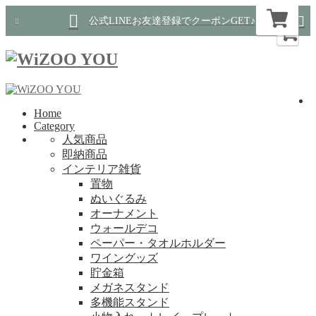
公式LINEお友達登録でクーポンGET♪
Home
Category
人気商品
即納商品
インテリア雑貨
置物
ぬいぐるみ
オーナメント
ウォールデコ
ペーパー・タオルホルダー
ワイングッズ
貯金箱
メガネスタンド
多機能スタンド