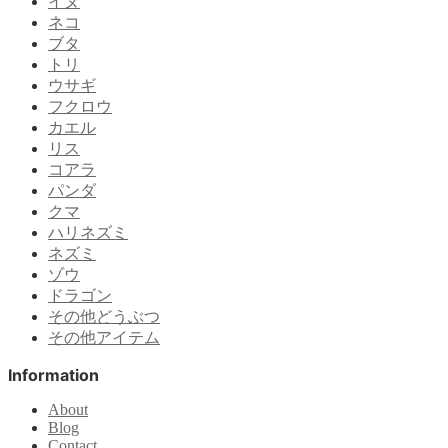
イヌ
ネコ
ブタ
トリ
ウサギ
フクロウ
カエル
リス
コアラ
パンダ
クマ
ハリネズミ
ネズミ
ゾウ
ドラゴン
その他どうぶつ
その他アイテム
Information
About
Blog
Contact