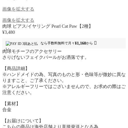
画像を拡大する
画像を拡大する
肉球 ピアス/イヤリング Pearl Cat Paw【2種】
¥3,480
¥1,160
なら
手数料無料で
月々
から
肉球モチーフのアクセサリー
さりげないフェイクパールがお洒落です。
【商品詳細】
※ハンドメイドの為、写真のものと形・色味等が微妙に異な
りますこと、ご了承ください。
※アレルギーフリーではございませんので、お求めの際はご
注意ください。
【素材】
合金
【お届けについて】
こちらの商品は海外店舗より直接発送となる為、