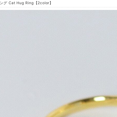
グ Cat Hug Ring【2color】