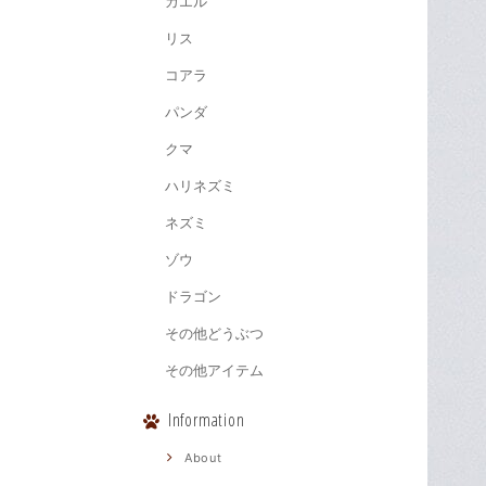
カエル
リス
コアラ
パンダ
クマ
ハリネズミ
ネズミ
ゾウ
ドラゴン
その他どうぶつ
その他アイテム
Information
About