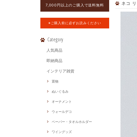
ネコ リン
7,000円以上のご購入で送料無料
※ご購入前に必ずお読みください
Category
人気商品
即納商品
インテリア雑貨
置物
ぬいぐるみ
オーナメント
ウォールデコ
ペーパー・タオルホルダー
ワイングッズ