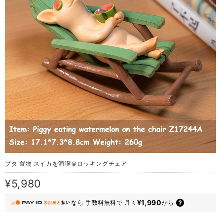
ブタ 置物 スイカを満喫＠ロッキングチェア
¥5,980
¥1,990
なら
手数料無料で
月々
から