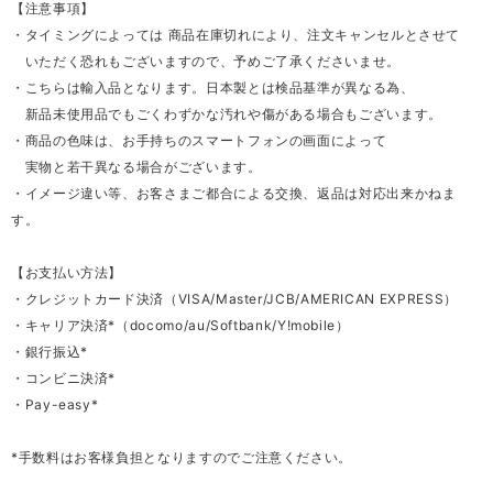
【注意事項】
・タイミングによっては 商品在庫切れにより、注文キャンセルとさせて
いただく恐れもございますので、予めご了承くださいませ。
・こちらは輸入品となります。日本製とは検品基準が異なる為、
新品未使用品でもごくわずかな汚れや傷がある場合もございます。
・商品の色味は、お手持ちのスマートフォンの画面によって
実物と若干異なる場合がございます。
・イメージ違い等、お客さまご都合による交換、返品は対応出来かねま
す。
【お支払い方法】
・クレジットカード決済（VISA/Master/JCB/AMERICAN EXPRESS）
・キャリア決済*（docomo/au/Softbank/Y!mobile）
・銀行振込*
・コンビニ決済*
・Pay-easy*
*手数料はお客様負担となりますのでご注意ください。