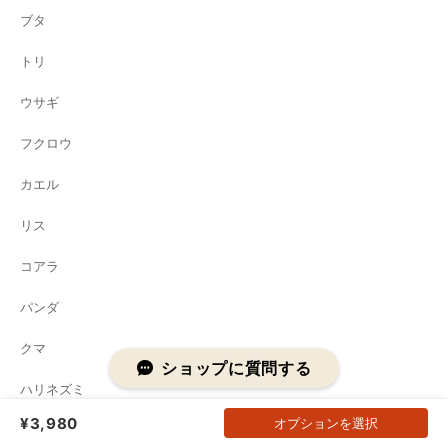
ブタ
トリ
ウサギ
フクロウ
カエル
リス
コアラ
パンダ
クマ
ショップに質問する
ハリネズミ
¥3,980
オプションを選択
ネズミ