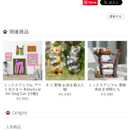
Save
通報する
関連商品
ミックスアニマル アー
ネコ 置物 お魚を抱えた
ミックスアニマル 置物
トポスター Botanical
猫
本好き仲間たち
Art Dog Cat【5種】
¥4,480
¥4,980
¥2,980
Category
人気商品