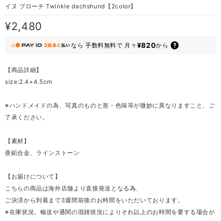
イヌ ブローチ Twinkle dachshund【2color】
¥2,480
¥820
なら
手数料無料で
月々
から
【商品詳細】
size:2.4×4.5cm
※ハンドメイドの為、写真のものと形・色味等が微妙に異なりますこと、ご
了承ください。
【素材】
亜鉛合金、ラインストーン
【お届けについて】
こちらの商品は海外店舗より直接発送となる為、
ご決済から到着まで3週間前後のお時間をいただいております。
※在庫状況、輸送や通関の混雑状況によりそれ以上のお時間を要する場合が