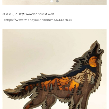
◎オオカミ 置物 Wooden forest wolf
→
https://www.wizooyou.com/items/54435045