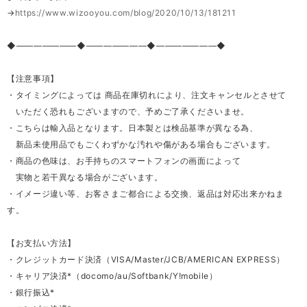
→
https://www.wizooyou.com/blog/2020/10/13/181211
◆―――――――◆―――――――◆―――――――◆
【注意事項】
・タイミングによっては 商品在庫切れにより、注文キャンセルとさせて
いただく恐れもございますので、予めご了承くださいませ。
・こちらは輸入品となります。日本製とは検品基準が異なる為、
新品未使用品でもごくわずかな汚れや傷がある場合もございます。
・商品の色味は、お手持ちのスマートフォンの画面によって
実物と若干異なる場合がございます。
・イメージ違い等、お客さまご都合による交換、返品は対応出来かねま
す。
【お支払い方法】
・クレジットカード決済（VISA/Master/JCB/AMERICAN EXPRESS）
・キャリア決済*（docomo/au/Softbank/Y!mobile）
・銀行振込*