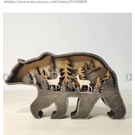
→
https://www.wizooyou.com/items/51496891