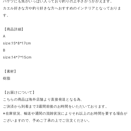
バケツにも魚がいっぱい入っており釣りの上手さがうかがえます。
カエル好きな方や釣り好きな方へおすすめのインテリアとなっておりま
す。
【商品詳細】
A
size:15*8*17cm
B
size:14*7*15cm
【素材】
樹脂
【お届けについて】
こちらの商品は海外店舗より直接発送となる為、
ご決済から到着まで3週間前後のお時間をいただいております。
※在庫状況、輸送や通関の混雑状況によりそれ以上のお時間を要する場合が
ございますので、予めご了承の上でご注文ください。