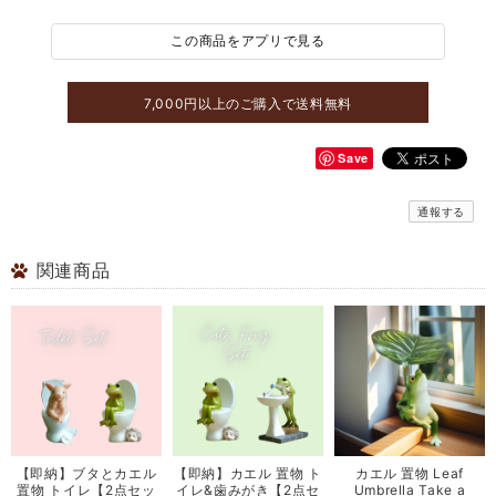
この商品をアプリで見る
7,000円以上のご購入で送料無料
Save
通報する
関連商品
【即納】ブタとカエル
【即納】カエル 置物 ト
カエル 置物 Leaf
置物 トイレ【2点セッ
イレ&歯みがき【2点セ
Umbrella Take a